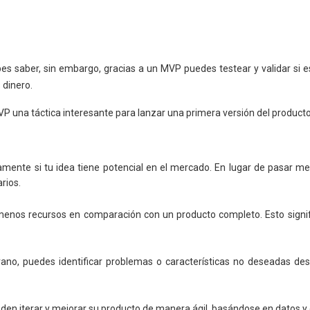
es saber, sin embargo, gracias a un MVP puedes testear y validar si e
 dinero.
P una táctica interesante para lanzar una primera versión del product
mente si tu idea tiene potencial en el mercado. En lugar de pasar m
rios.
enos recursos en comparación con un producto completo. Esto significa
ano, puedes identificar problemas o características no deseadas desde
n iterar y mejorar su producto de manera ágil, basándose en datos y 